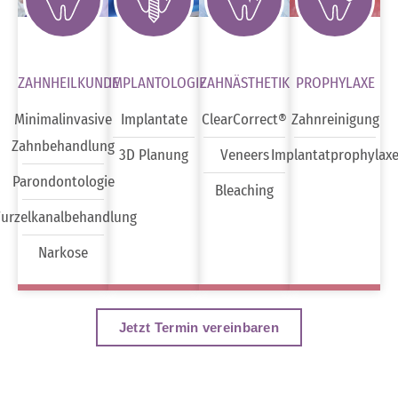
ZAHNHEILKUNDE
IMPLANTOLOGIE
ZAHNÄSTHETIK
PROPHYLAXE
Minimalinvasive
Implantate
ClearCorrect®
Zahnreinigung
Zahnbehandlung
3D Planung
Veneers
Implantatprophylax
Parondontologie
Bleaching
urzelkanalbehandlung
Narkose
Jetzt Termin vereinbaren